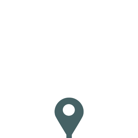
Loa
din
g...