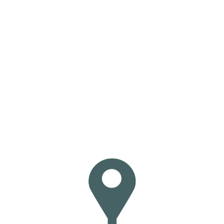
Loa
din
g...