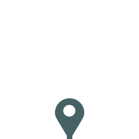
Loa
din
g...