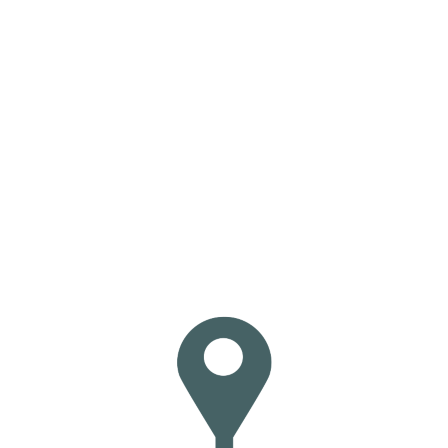
Loa
din
g...