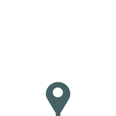
Loa
din
g...