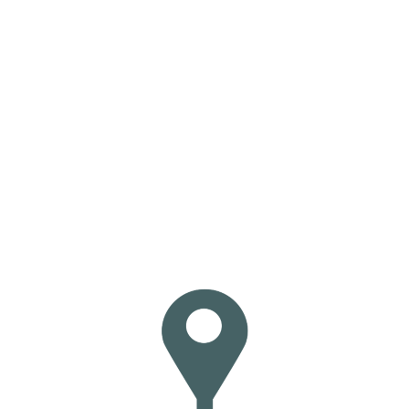
Loa
din
g...