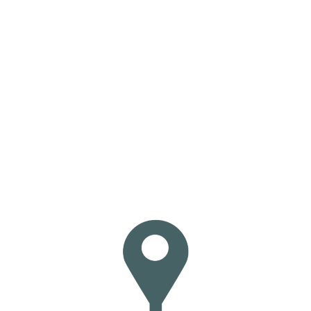
Loa
din
g...