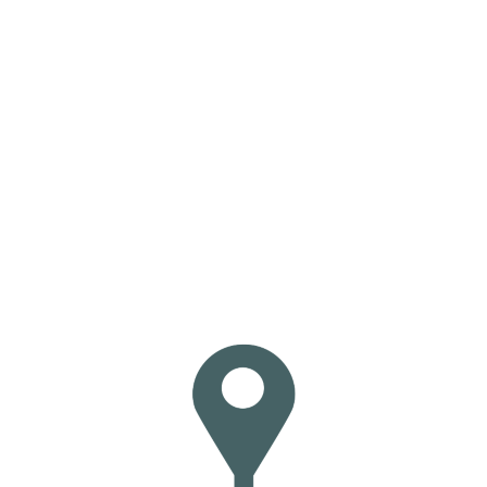
Loa
din
g...