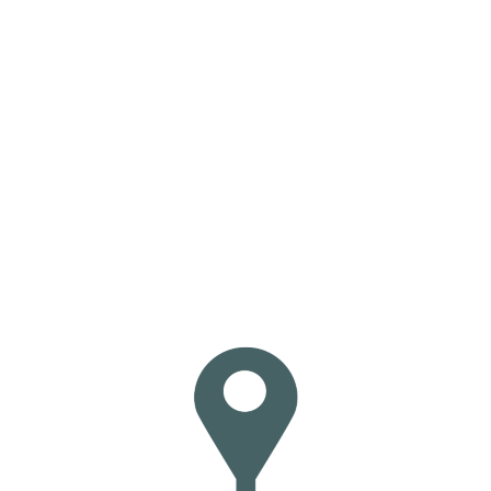
Loa
din
g...