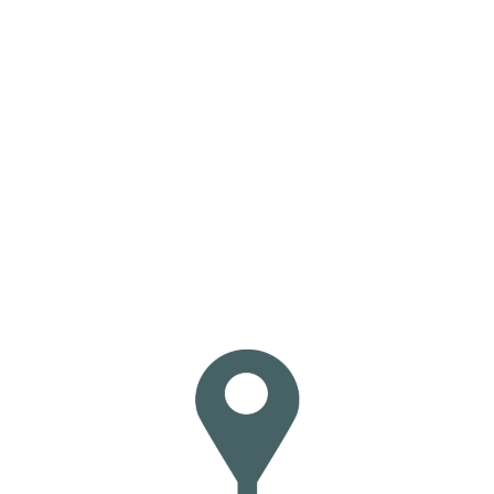
Loa
din
g...